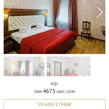
KIŞI:
4675
DAN
UAH / GÜN
SIFARIЄ ETMƏK