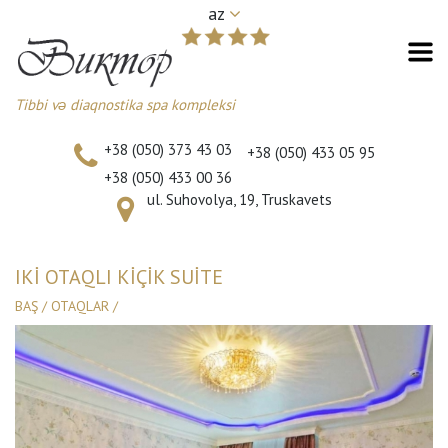
az
Tibbi və diaqnostika spa kompleksi
+38 (050) 373 43 03
+38 (050) 433 05 95
+38 (050) 433 00 36
ul. Suhovolya, 19, Truskavets
IKI OTAQLI KIÇIK SUITE
BAŞ
/
OTAQLAR
/