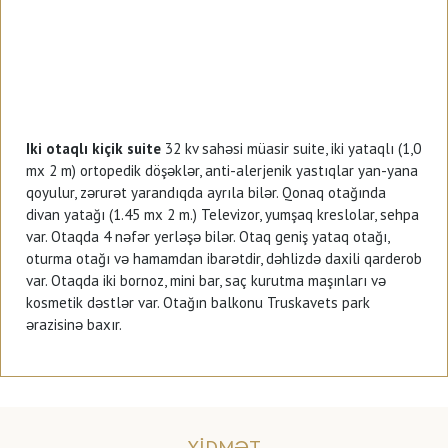
I
ki otaqlı kiçik suite
32 kv sahəsi müasir suite, iki yataqlı (1,0
mx 2 m) ortopedik döşəklər, anti-alerjenik yastıqlar yan-yana
qoyulur, zərurət yarandıqda ayrıla bilər. Qonaq otağında
divan yatağı (1.45 mx 2 m.) Televizor, yumşaq kreslolar, sehpa
var. Otaqda 4 nəfər yerləşə bilər. Otaq geniş yataq otağı,
oturma otağı və hamamdan ibarətdir, dəhlizdə daxili qarderob
var. Otaqda iki bornoz, mini bar, saç kurutma maşınları və
kosmetik dəstlər var. Otağın balkonu Truskavets park
ərazisinə baxır.