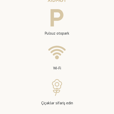
XIDMƏT
Pulsuz otopark
Wi-Fi
Çiçəklər sifariş edin