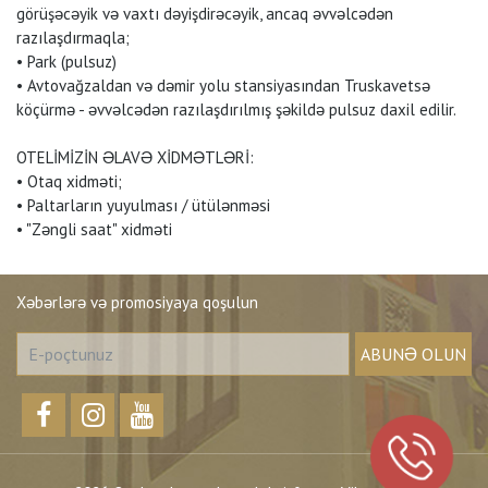
görüşəcəyik və vaxtı dəyişdirəcəyik, ancaq əvvəlcədən
razılaşdırmaqla;
• Park (pulsuz)
• Avtovağzaldan və dəmir yolu stansiyasından Truskavetsə
köçürmə - əvvəlcədən razılaşdırılmış şəkildə pulsuz daxil edilir.
OTELİMİZİN ƏLAVƏ XİDMƏTLƏRİ:
• Otaq xidməti;
• Paltarların yuyulması / ütülənməsi
• "Zəngli saat" xidməti
Xəbərlərə və promosiyaya qoşulun