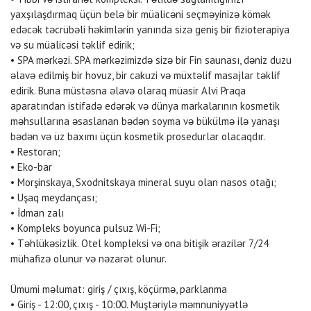
yaxşılaşdırmaq üçün belə bir müalicəni seçməyinizə kömək
edəcək təcrübəli həkimlərin yanında sizə geniş bir fizioterapiya
və su müalicəsi təklif edirik;
• SPA mərkəzi. SPA mərkəzimizdə sizə bir Fin saunası, dəniz duzu
əlavə edilmiş bir hovuz, bir cakuzi və müxtəlif masajlar təklif
edirik. Buna müstəsna əlavə olaraq müasir Alvi Praqa
aparatından istifadə edərək və dünya markalarının kosmetik
məhsullarına əsaslanan bədən soyma və bükülmə ilə yanaşı
bədən və üz baxımı üçün kosmetik prosedurlar olacaqdır.
• Restoran;
• Eko-bar
• Morşinskaya, Sxodnitskaya mineral suyu olan nasos otağı;
• Uşaq meydançası;
• İdman zalı
• Kompleks boyunca pulsuz Wi-Fi;
• Təhlükəsizlik. Otel kompleksi və ona bitişik ərazilər 7/24
mühafizə olunur və nəzarət olunur.
Ümumi məlumat: giriş / çıxış, köçürmə, parklanma
• Giriş - 12:00, çıxış - 10:00. Müştəriylə məmnuniyyətlə