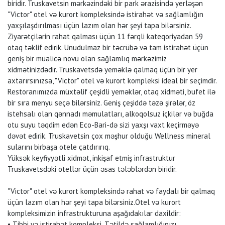
biridir. Truskavetsin mərkəzindəki bir park ərazisində yerləşən
"Victor" otel və kurort kompleksində istirahət və sağlamlığın
yaxşılaşdırılması üçün lazım olan hər şeyi tapa bilərsiniz.
Ziyarətçilərin rahat qalması üçün 11 fərqli kateqoriyadan 59
otaq təklif edirik. Unudulmaz bir təcrübə və tam istirahət üçün
geniş bir müalicə növü olan sağlamlıq mərkəzimiz
xidmətinizdədir. Truskavetsdə yeməklə qalmaq üçün bir yer
axtarırsınızsa, "Victor" otel və kurort kompleksi ideal bir seçimdir.
Restoranımızda müxtəlif çeşidli yeməklər, otaq xidməti, bufet ilə
bir sıra menyu seçə bilərsiniz. Geniş çeşiddə təzə şirələr, öz
istehsalı olan qənnadı məmulatları, alkoqolsuz içkilər və buğda
otu suyu təqdim edən Eco-Bari-də sizi yaxşı vaxt keçirməyə
dəvət edirik. Truskavetsin çox məşhur olduğu Wellness mineral
sularını birbaşa otele çatdırırıq.
Yüksək keyfiyyətli xidmət, inkişaf etmiş infrastruktur
Truskavetsdəki otellər üçün əsas tələblərdən biridir.
"Victor" otel və kurort kompleksində rahat və faydalı bir qalmaq
üçün lazım olan hər şeyi tapa bilərsiniz.Otel və kurort
kompleksimizin infrastrukturuna aşağıdakılar daxildir:
• Tibbi və istirahət kompleksi. Tətildə sağlamlığınızı