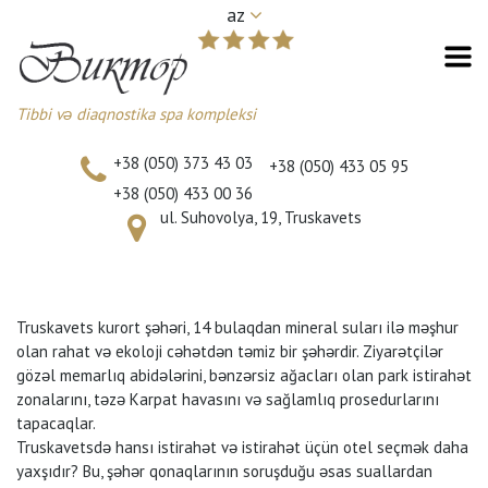
az
Tibbi və diaqnostika spa kompleksi
+38 (050) 373 43 03
+38 (050) 433 05 95
+38 (050) 433 00 36
ul. Suhovolya, 19, Truskavets
Truskavets kurort şəhəri, 14 bulaqdan mineral suları ilə məşhur
olan rahat və ekoloji cəhətdən təmiz bir şəhərdir. Ziyarətçilər
gözəl memarlıq abidələrini, bənzərsiz ağacları olan park istirahət
zonalarını, təzə Karpat havasını və sağlamlıq prosedurlarını
tapacaqlar.
Truskavetsdə hansı istirahət və istirahət üçün otel seçmək daha
yaxşıdır? Bu, şəhər qonaqlarının soruşduğu əsas suallardan